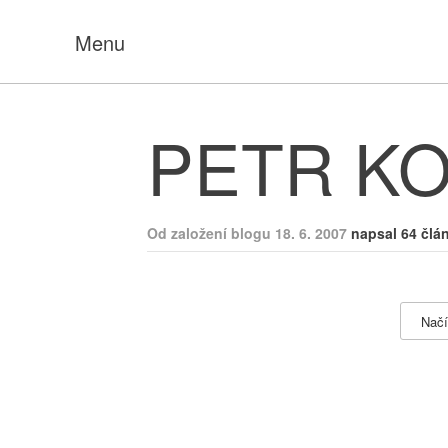
Menu
PETR K
Od založení blogu 18. 6. 2007
napsal 64 člá
Načí