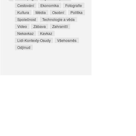
Cestování
Ekonomika
Fotografie
Kultura
Média
Osobní
Politika
Společnost
Technologie a věda
Video
Zábava
Zahraničí
Nekavkaz
Kavkaz
Lidi-Kontexty-Osudy
Všehosměs
Odjinud