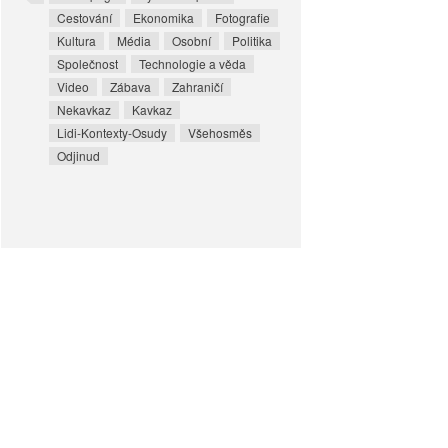
Cestování
Ekonomika
Fotografie
Kultura
Média
Osobní
Politika
Společnost
Technologie a věda
Video
Zábava
Zahraničí
Nekavkaz
Kavkaz
Lidi-Kontexty-Osudy
Všehosměs
Odjinud