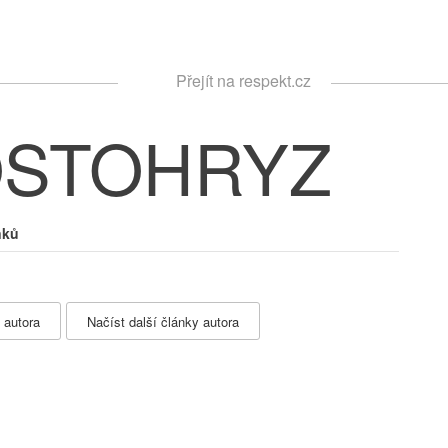
Respekt
Přejít na respekt.cz
Vyhledávání
OSTOHRYZ
nků
 autora
Načíst další články autora