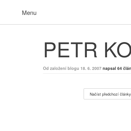
Menu
PETR K
Od založení blogu 18. 6. 2007
napsal 64 člá
Načíst předchozí články