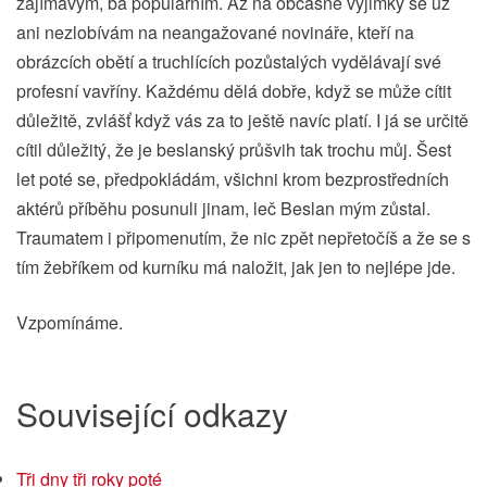
zajímavým, ba populárním. Až na občasné výjimky se už
ani nezlobívám na neangažované novináře, kteří na
obrázcích obětí a truchlících pozůstalých vydělávají své
profesní vavříny. Každému dělá dobře, když se může cítit
důležitě, zvlášť když vás za to ještě navíc platí. I já se určitě
cítil důležitý, že je beslanský průšvih tak trochu můj. Šest
let poté se, předpokládám, všichni krom bezprostředních
aktérů příběhu posunuli jinam, leč Beslan mým zůstal.
Traumatem i připomenutím, že nic zpět nepřetočíš a že se s
tím žebříkem od kurníku má naložit, jak jen to nejlépe jde.
Vzpomínáme.
Související odkazy
Tři dny tři roky poté