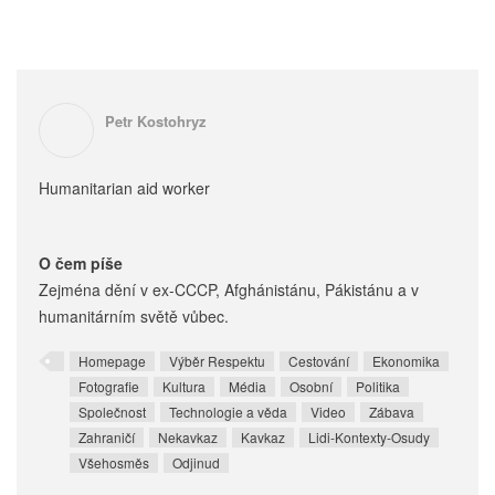
Petr Kostohryz
Humanitarian aid worker
O čem píše
Zejména dění v ex-CCCP, Afghánistánu, Pákistánu a v
humanitárním světě vůbec.
Homepage
Výběr Respektu
Cestování
Ekonomika
Fotografie
Kultura
Média
Osobní
Politika
Společnost
Technologie a věda
Video
Zábava
Zahraničí
Nekavkaz
Kavkaz
Lidi-Kontexty-Osudy
Všehosměs
Odjinud