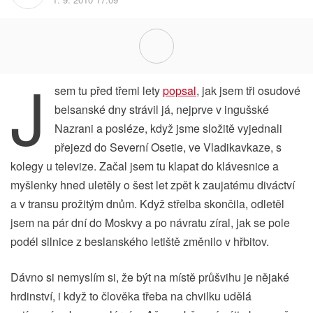
J
sem tu před třemi lety
popsal
, jak jsem tři osudové
belsanské dny strávil já, nejprve v ingušské
Nazrani a posléze, když jsme složitě vyjednali
přejezd do Severní Osetie, ve Vladikavkaze, s
kolegy u televize. Začal jsem tu klapat do klávesnice a
myšlenky hned uletěly o šest let zpět k zaujatému diváctví
a v transu prožitým dnům. Když střelba skončila, odletěl
jsem na pár dní do Moskvy a po návratu zíral, jak se pole
podél silnice z beslanského letiště změnilo v hřbitov.
Dávno si nemyslím si, že být na místě průšvihu je nějaké
hrdinství, i když to člověka třeba na chvilku udělá