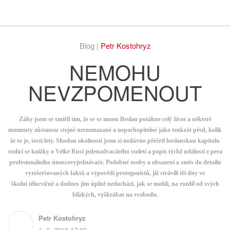
Respekt
Vy
Blog |
Petr Kostohryz
NEMOHU
NEVZPOMENOUT
Záhy jsem se smířil tím, že se se mnou Beslan potáhne celý život a některé
momenty zůstanou stejně nerozmazané a nepochopitelné jako tenkrát před, kolik
že to je, šesti lety. Shodou okolností jsem si nedávno přečetl beslanskou kapitolu
rodící se knížky o Velké Rusi jedenadvacátého století a popis týchž událostí z pera
profesionálního únoscovyjednávače. Podobné osoby a obsazení a směs do detailu
vyrešeršovaných faktů a výpovědí protegonistů, již strávili tři dny ve
školní tělocvičně a dodnes jim úplně nedochází, jak se mohli, na rozdíl od svých
blízkých, vyškrábat na svobodu.
Petr Kostohryz
1. 9. 2010 17:09