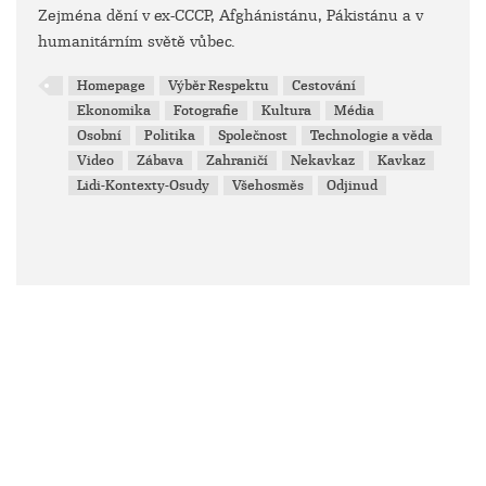
Zejména dění v ex-CCCP, Afghánistánu, Pákistánu a v
humanitárním světě vůbec.
Homepage
Výběr Respektu
Cestování
Ekonomika
Fotografie
Kultura
Média
Osobní
Politika
Společnost
Technologie a věda
Video
Zábava
Zahraničí
Nekavkaz
Kavkaz
Lidi-Kontexty-Osudy
Všehosměs
Odjinud