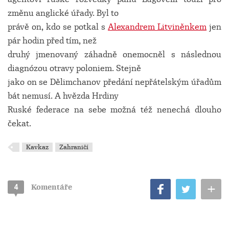
změnu anglické úřady. Byl to
právě on, kdo se potkal s
Alexandrem Litviněnkem
jen
pár hodin před tím, než
druhý jmenovaný záhadně onemocněl s následnou
diagnózou otravy poloniem. Stejně
jako on se Dělimchanov předání nepřátelským úřadům
bát nemusí. A hvězda Hrdiny
Ruské federace na sebe možná též nenechá dlouho
čekat.
Kavkaz
Zahraničí
+
4
Komentáře