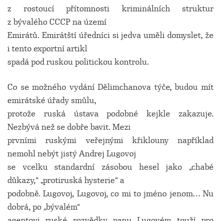
z rostoucí přítomnosti kriminálních struktur
z bývalého CCCP na území
Emirátů. Emirátští úředníci si jedva uměli domyslet, že
i tento exportní artikl
spadá pod ruskou politickou kontrolu.
Co se možného vydání Dělimchanova týče, budou mít
emirátské úřady smůlu,
protože ruská ústava podobné kejkle zakazuje.
Nezbývá než se dobře bavit. Mezi
prvními ruskými veřejnými křiklouny například
nemohl nebýt jistý Andrej Lugovoj
se vcelku standardní zásobou hesel jako „chabé
důkazy,“ „protiruská hysterie“ a
podobně. Lugovoj, Lugovoj, co mi to jméno jenom… Nu
dobrá, po „bývalém“
agentovi ruské rozvědky panu Lugovém touží pro