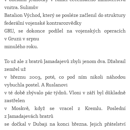
vnitra. Sulimův
Batalion Východ, který se posléze začlenil do struktury
federální vojenské kontrarozvědky
GRU, se dokonce podílel na vojenských operacích
v Gruzii v srpnu
minulého roku.
To už ale z bratrů Jamadajevů zbyli jenom dva. Džabrail
zemřel už
v březnu 2003, poté, co pod ním nikoli náhodou
vybuchla postel. A Ruslanovi
v té době zbývalo pár týdnů. Vloni v září byl důkladně
zastřelen
v Moskvě, když se vracel z Kremlu. Poslední
z Jamadajevách bratrů
se dočkal v Dubaji na konci března. Jejich přátelství