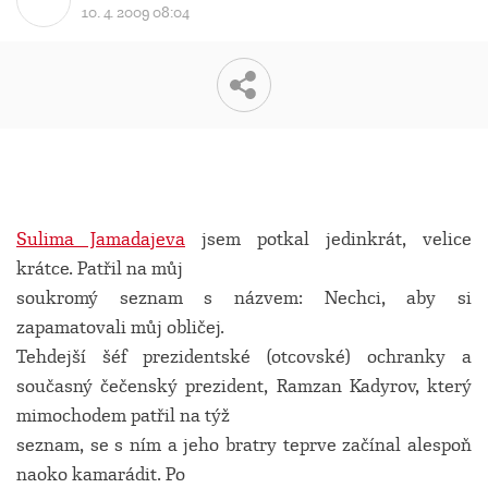
10. 4. 2009 08:04
Sulima Jamadajeva
jsem potkal jedinkrát, velice
krátce. Patřil na můj
soukromý seznam s názvem: Nechci, aby si
zapamatovali můj obličej.
Tehdejší šéf prezidentské (otcovské) ochranky a
současný čečenský prezident, Ramzan Kadyrov, který
mimochodem patřil na týž
seznam, se s ním a jeho bratry teprve začínal alespoň
naoko kamarádit. Po