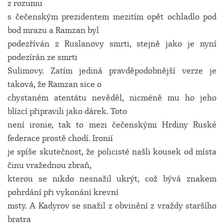
z rozumu
s čečenským prezidentem mezitím opět ochladlo pod
bod mrazu a Ramzan byl
podezříván z Ruslanovy smrti, stejně jako je nyní
podezírán ze smrti
Sulimovy. Zatím jediná pravděpodobnější verze je
taková, že Ramzan sice o
chystaném atentátu nevěděl, nicméně mu ho jeho
blízcí připravili jako dárek. Toto
není ironie, tak to mezi čečenskými Hrdiny Ruské
federace prostě chodí. Ironií
je spíše skutečnost, že policisté našli kousek od místa
činu vražednou zbraň,
kterou se nikdo nesnažil ukrýt, což bývá znakem
pohrdání při vykonání krevní
msty. A Kadyrov se snažil z obvinění z vraždy staršího
bratra