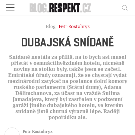
Respekt
Vy
Blog |
Petr Kostohryz
DUBAJSKÁ SNÍDANĚ
Snídaně nestála za příliš, na to bych asi musel
přistát v osmnáctihvězdném hotelu, nicméně
noviny na stolku byly, takže jsem se začetl.
Emirátské úřady oznamují, že se chystají vydat
mezinárodní zatykač na poslance dolní komory
ruského parlamentu (Státní dumy), Adama
Dělimchanova, za účast na vraždě Sulima
Jamadajeva, který byl zastřelen v podzemní
garáži jiného dubajského hotelu, ve kterém
snídaně jistě chutná výrazně lépe. Raději
popořádku ale.
Petr Kostohryz