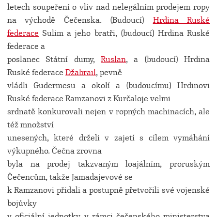
letech soupeření o vliv nad nelegálním prodejem ropy
na východě Čečenska. (Budoucí)
Hrdina Ruské
federace
Sulim a jeho bratři, (budoucí) Hrdina Ruské
federace a
poslanec Státní dumy,
Ruslan
, a (budoucí) Hrdina
Ruské federace
Džabrail
, pevně
vládli Gudermesu a okolí a (budoucímu) Hrdinovi
Ruské federace Ramzanovi z Kurčaloje velmi
srdnatě konkurovali nejen v ropných machinacích, ale
též množství
unesených, které drželi v zajetí s cílem vymáhání
výkupného. Čečna zrovna
byla na prodej takzvaným loajálním, proruským
Čečencům, takže Jamadajevové se
k Ramzanovi přidali a postupně přetvořili své vojenské
bojůvky
v oficiální jednotky v rámci čečenského ministerstva