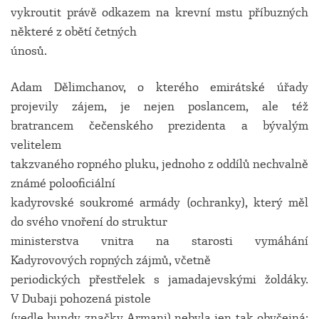
vykroutit právě odkazem na krevní mstu příbuzných
některé z obětí četných
únosů.
Adam Dělimchanov, o kterého emirátské úřady
projevily zájem, je nejen poslancem, ale též
bratrancem čečenského prezidenta a bývalým
velitelem
takzvaného ropného pluku, jednoho z oddílů nechvalně
známé polooficiální
kadyrovské soukromé armády (ochranky), který měl
do svého vnoření do struktur
ministerstva vnitra na starosti vymáhání
Kadyrovových ropných zájmů, včetně
periodických přestřelek s jamadajevskými žoldáky.
V Dubaji pohozená pistole
(vedle bundy značky Armani) nebyla jen tak obyčejná: