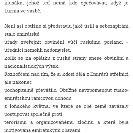
klusáka, jehož teď nemá kdo opečovávat, když je
Lurnia ve vazbě.
Není asi obtížné si představit, jaké úsilí a sebezapírání
stálo emirátské
úřady zveřejnít obvinění vůči ruskému poslanci –
úředníci nemohli nedomyslet,
kolik se na oplátku z ruské strany snese obvinění a
nacionalistických výtek.
Rozhořčení nad tím, že si kdosi dělá z Emirátů střelnici
ale nakonec
pochopitelně převážilo. Obtížné nevzpomenout rusko-
emirátskou rámcovou dohodu
z loňského května, ve které se obě země zavázaly
postupovat
společně proti
terorismu a organizovanému zločinu a která byla
motivována emirátskými obavami