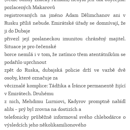
pozlacených Makarovů
registrovaných na jméno Adam Dělimchanov ani v
Rusku příliš nebude. Emirátské úřady se domnívají, že
ji do Dubaje
přivezl její poslaneckou imunitou chráněný majitel.
Situace je pro čečenské
borce nemilá i v tom, že zatímco třem atentátníkům se
podařilo uprchnout
zpět do Ruska, dubajská policie drží ve vazbě dvě
osoby, které označuje za
věciznalé komplice: Tádžika a Íránce permanentě žijící
v Emirátech. Druhému
z nich, Mehdimu Lurniovi, Kadyrov promptně nabídl
alibi – prý byl zrovna na dostizích a
telefonicky průběžně informoval svého chlebodárce o
výsledcích jeho několikamilionového