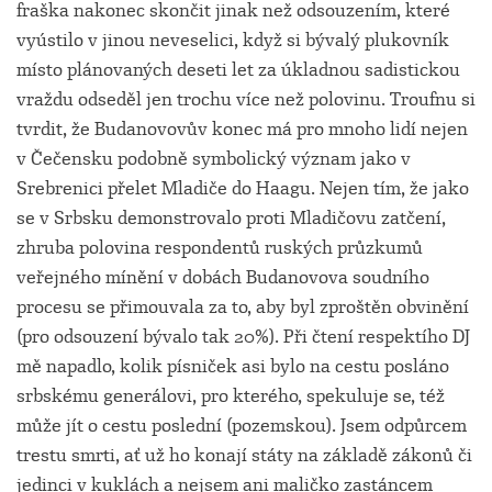
fraška nakonec skončit jinak než odsouzením, které
vyústilo v jinou neveselici, když si bývalý plukovník
místo plánovaných deseti let za úkladnou sadistickou
vraždu odseděl jen trochu více než polovinu. Troufnu si
tvrdit, že Budanovovův konec má pro mnoho lidí nejen
v Čečensku podobně symbolický význam jako v
Srebrenici přelet Mladiče do Haagu. Nejen tím, že jako
se v Srbsku demonstrovalo proti Mladičovu zatčení,
zhruba polovina respondentů ruských průzkumů
veřejného mínění v dobách Budanovova soudního
procesu se přimouvala za to, aby byl zproštěn obvinění
(pro odsouzení bývalo tak 20%). Při čtení respektího DJ
mě napadlo, kolik písniček asi bylo na cestu posláno
srbskému generálovi, pro kterého, spekuluje se, též
může jít o cestu poslední (pozemskou). Jsem odpůrcem
trestu smrti, ať už ho konají státy na základě zákonů či
jedinci v kuklách a nejsem ani maličko zastáncem