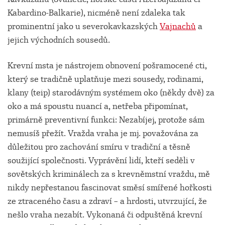
Kabardino-Balkarie), nicméně není zdaleka tak
prominentní jako u severokavkazských
Vajnachů
a
jejich východních sousedů.
Krevní msta je nástrojem obnovení pošramocené cti,
který se tradičně uplatňuje mezi sousedy, rodinami,
klany (teip) starodávným systémem oko (někdy dvě) za
oko a má spoustu nuancí a, netřeba připomínat,
primárně preventivní funkci: Nezabíjej, protože sám
nemusíš přežít. Vražda vraha je mj. považována za
důležitou pro zachování smíru v tradiční a těsně
soužijící společnosti. Vyprávění lidí, kteří seděli v
sovětských kriminálech za s krevněmstní vraždu, mě
nikdy nepřestanou fascinovat směsí smířené hořkosti
ze ztraceného času a zdraví – a hrdosti, utvrzující, že
nešlo vraha nezabít. Vykonaná či odpuštěná krevní