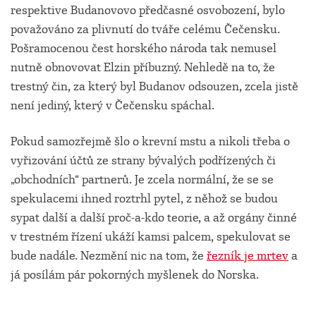
respektive Budanovovo předčasné osvobození, bylo
považováno za plivnutí do tváře celému Čečensku.
Pošramocenou čest horského národa tak nemusel
nutně obnovovat Elzin příbuzný. Nehledě na to, že
trestný čin, za který byl Budanov odsouzen, zcela jistě
není jediný, který v Čečensku spáchal.
Pokud samozřejmě šlo o krevní mstu a nikoli třeba o
vyřizování účtů ze strany bývalých podřízených či
„obchodních“ partnerů. Je zcela normální, že se se
spekulacemi ihned roztrhl pytel, z něhož se budou
sypat další a další proč-a-kdo teorie, a až orgány činné
v trestném řízení ukáží kamsi palcem, spekulovat se
bude nadále. Nezmění nic na tom, že
řezník je mrtev
a
já posílám pár pokorných myšlenek do Norska.