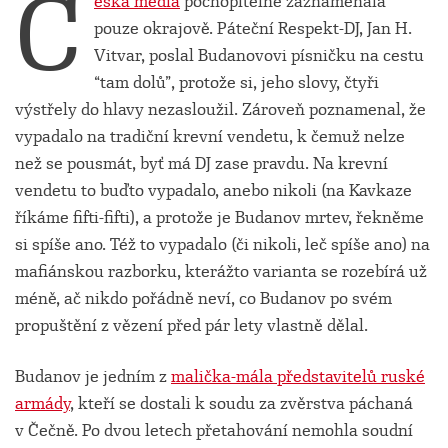
Č
eská média
pochopitelně zaznamenala
pouze okrajově. Páteční Respekt-DJ, Jan H.
Vitvar, poslal Budanovovi písničku na cestu
“tam dolů”, protože si, jeho slovy, čtyři
výstřely do hlavy nezasloužil. Zároveň poznamenal, že
vypadalo na tradiční krevní vendetu, k čemuž nelze
než se pousmát, byť má DJ zase pravdu. Na krevní
vendetu to buďto vypadalo, anebo nikoli (na Kavkaze
říkáme fifti-fifti), a protože je Budanov mrtev, řekněme
si spíše ano. Též to vypadalo (či nikoli, leč spíše ano) na
mafiánskou razborku, kterážto varianta se rozebírá už
méně, ač nikdo pořádně neví, co Budanov po svém
propuštění z vězení před pár lety vlastně dělal.
Budanov je jedním z
malička-mála představitelů ruské
armády
, kteří se dostali k soudu za zvěrstva páchaná
v Čečně. Po dvou letech přetahování nemohla soudní