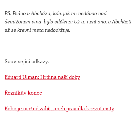
PS. Psáno v Abcházii, kde, jak mi
nedávno
nad
demižonem vína
bylo
sděleno: Už to není ono, v Abcházii
už se krevní msta nedodržuje.
Související odkazy:
Eduard Ulman: Hrdina naší doby
Řezníkův konec
Koho je možné zabít, aneb pravidla krevní msty