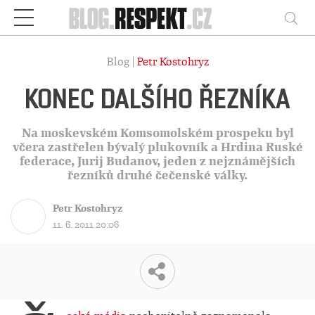
Respekt
Vy
Blog |
Petr Kostohryz
KONEC DALŠÍHO ŘEZNÍKA
Na moskevském Komsomolském prospeku byl
včera zastřelen bývalý plukovník a Hrdina Ruské
federace, Jurij Budanov, jeden z nejznámějších
řezníků druhé čečenské války.
Petr Kostohryz
11. 6. 2011 20:06